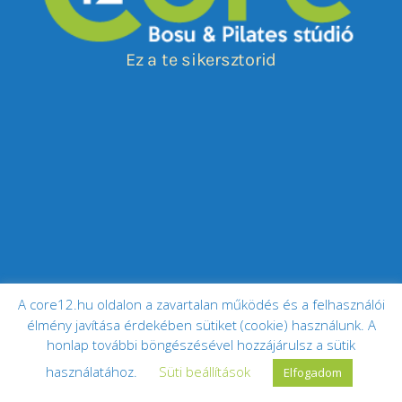
A core12.hu oldalon a zavartalan működés és a felhasználói
élmény javítása érdekében sütiket (cookie) használunk. A
honlap további böngészésével hozzájárulsz a sütik
használatához.
Süti beállítások
Elfogadom