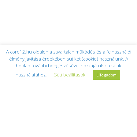
A core12.hu oldalon a zavartalan működés és a felhasználói
élmény javítása érdekében sütiket (cookie) használunk. A
honlap további böngészésével hozzájárulsz a sütik
használatához.
Süti beállítások
Elfogadom
IDŐPONTFOGLALÁS
Csoportos
Privát